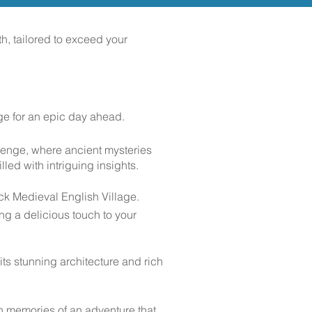
h, tailored to exceed your
ge for an epic day ahead.
henge, where ancient mysteries
lled with intriguing insights.
ock Medieval English Village.
ing a delicious touch to your
ts stunning architecture and rich
h memories of an adventure that