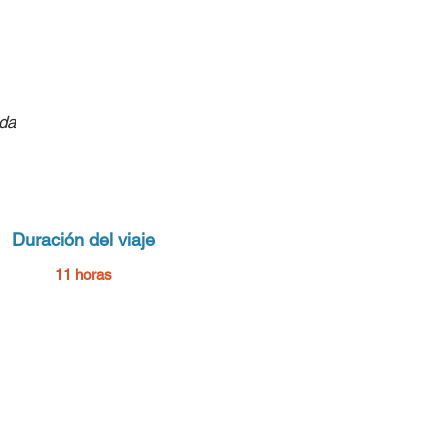
ida
en
Duración del viaje
11 horas
no
eto
ia