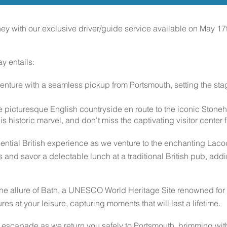
ey with our exclusive driver/guide service available on May 17t
y entails:
ture with a seamless pickup from Portsmouth, setting the sta
e picturesque English countryside en route to the iconic Stone
s historic marvel, and don't miss the captivating visitor center fi
sential British experience as we venture to the enchanting Lac
s and savor a delectable lunch at a traditional British pub, add
the allure of Bath, a UNESCO World Heritage Site renowned for i
sures at your leisure, capturing moments that will last a lifetime.
 escapade as we return you safely to Portsmouth, brimming wit