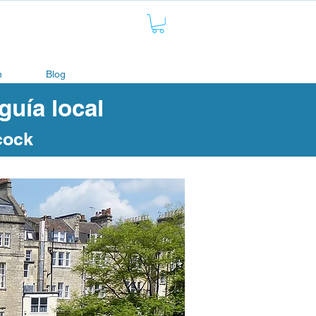
n
Blog
uía local
cock