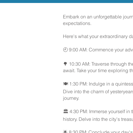
Embark on an unforgettable journ
expectations.
Here's what your extraordinary da
🕘 9:00 AM: Commence your adven
🌳 10:30 AM: Traverse through th
await. Take your time exploring thi
🍽️ 1:30 PM: Indulge in a quintes
Dive into the charm of yesteryear
journey.
🏛️ 4:30 PM: Immerse yourself in 
history. Delve into the city's trea
🌟 8:30 PM: Conclude your day's