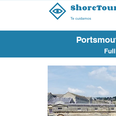
ShoreTou
Te cuidamos
Portsmout
Ful