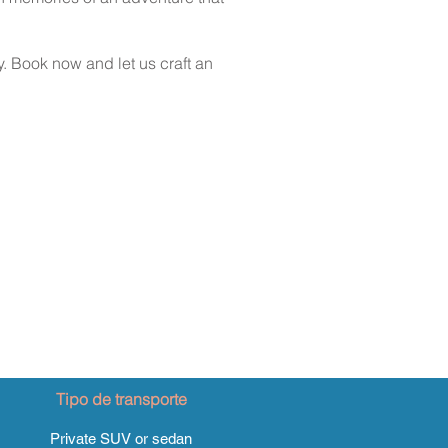
y. Book now and let us craft an
Tipo de transporte
Private SUV or sedan