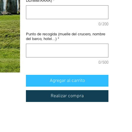
DD/MM/AAAA)
*
0/200
Punto de recogida (muelle del crucero, nombre
del barco, hotel...)
*
0/500
Agregar al carrito
Realizar compra