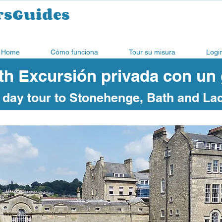
rsGuides
Home
Cómo funciona
Tour su misura
Logi
h Excursión privada con un g
l day tour to Stonehenge, Bath and La