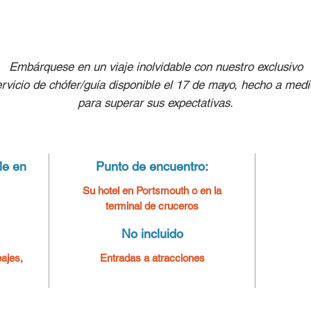
Embárquese en un viaje inolvidable con nuestro exclusivo
rvicio de chófer/guía disponible el 17 de mayo, hecho a med
para superar sus expectativas.
Esto es lo que implica tu extraordinario día
 9:00 AM: Comienza tu aventura con una recogida perfecta 
Portsmouth, preparando el escenario para un día épico por
le en
Punto de encuentro:
delante.
Su hotel en Portsmouth o en la
 10:30 AM: Atraviesa la pintoresca campiña inglesa de cami
terminal de cruceros
al emblemático Stonehenge, donde te esperan misterios
ancestrales. Tómese su tiempo para explorar esta maravilla
No incluido
stórica y no se pierda el cautivador centro de visitantes, repl
ajes,
Entradas a atracciones
de curiosidades.
️ 13:30 H: Disfrute de una experiencia británica por excelenc
aventurándose en el encantador pueblo medieval inglés de