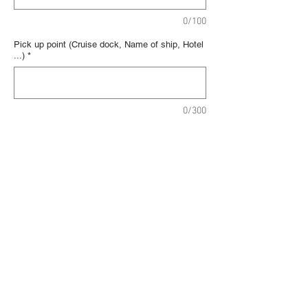
0/100
Pick up point (Cruise dock, Name of ship, Hotel
...)
*
0/300
Agregar al carrito
Realizar compra
Nice city old town cours Saleya
Monaco Prince's Palace old town and
Monte Carlo
Eze village exotic garden
This tour is available in the following