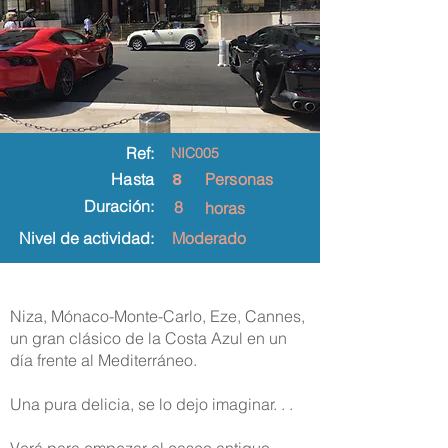
Ref:
NIC005
8
Hasta
Personas
Duración:
8
horas
Nivel de actividad:
Moderado
Niza, Mónaco-Monte-Carlo, Eze, Cannes,
un gran clásico de la Costa Azul en un
día frente al Mediterráneo.
Una pura delicia, se lo dejo imaginar. . .
Verá para empezar el casco antiguo