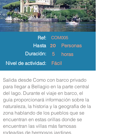
Ref:
COM005
20
Hasta
Personas
Duración:
5
horas
Nivel de actividad:
Fácil
Salida desde Como con barco privado
para llegar a Bellagio en la parte central
del lago. Durante el viaje en barco, el
guía proporcionará información sobre la
naturaleza, la historia y la geografía de la
zona hablando de los pueblos que se
encuentran en estas orillas donde se
encuentran las villas más famosas
rodeadas de hermosos jardines.