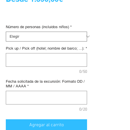
de
139,00 €
/
1lb
139,00 €
Digital voucher
oferta
por
1
Número de personas (incluidos niños)
*
Libra
Pick up / Pick off (hotel; nombre del barco; ...):
*
0/50
Fecha solicitada de la excursión: Formato DD /
MM / AAAA
*
0/20
Agregar al carrito