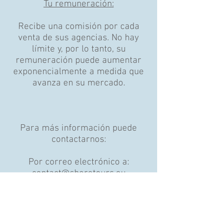
Tu remuneración:
Recibe una comisión por cada
venta de sus agencias. No hay
límite y, por lo tanto, su
remuneración puede aumentar
exponencialmente a medida que
avanza en su mercado.
Para más información puede
contactarnos:
Por correo electrónico a:
contact@shoretours.eu
Por teléfono al
+33669112930
(en
francés) o al
+33683835308
(en
inglés)